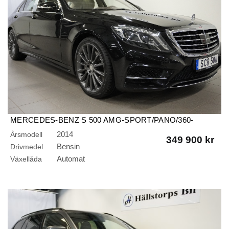
MERCEDES-BENZ S 500 AMG-SPORT/PANO/360-
KAMERA/NIGHT VISION
2014
Årsmodell
349 900 kr
Bensin
Drivmedel
Automat
Växellåda