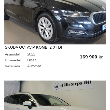
SKODA OCTAVIA KOMBI 2.0 TDI
SCR/STYLE/AUTO/DRAG/B-KAMERA
2021
Årsmodell
169 900 kr
Diesel
Drivmedel
Automat
Växellåda