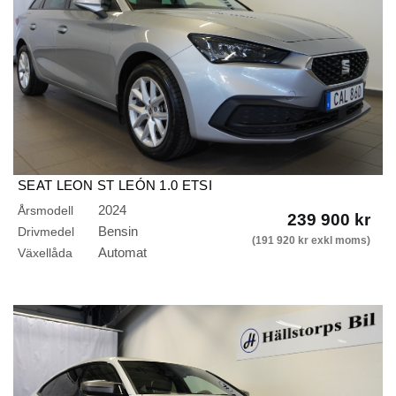
SEAT LEON ST LEÓN 1.0 ETSI
STYLE/AUTO/RATTVÄRME/DRAGKROK
2024
Årsmodell
239 900 kr
Bensin
Drivmedel
(191 920 kr exkl moms)
Automat
Växellåda