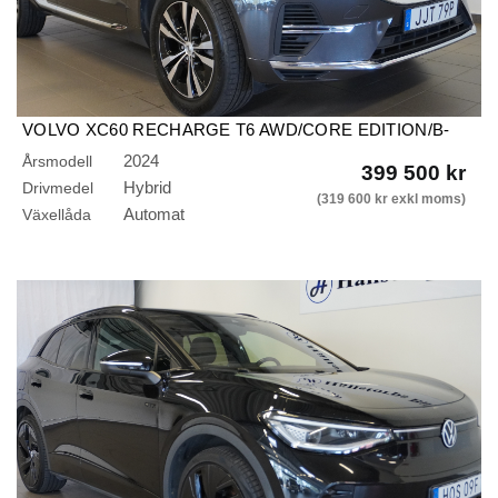
VOLVO XC60 RECHARGE T6 AWD/CORE EDITION/B-
KAMERA/DRAG
2024
Årsmodell
399 500 kr
Hybrid
Drivmedel
(319 600 kr exkl moms)
Automat
Växellåda