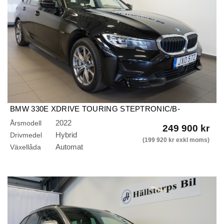
BMW 330E XDRIVE TOURING STEPTRONIC/B-
KAMERA/DRAG/GPS
2022
Årsmodell
249 900 kr
Hybrid
Drivmedel
(199 920 kr exkl moms)
Automat
Växellåda