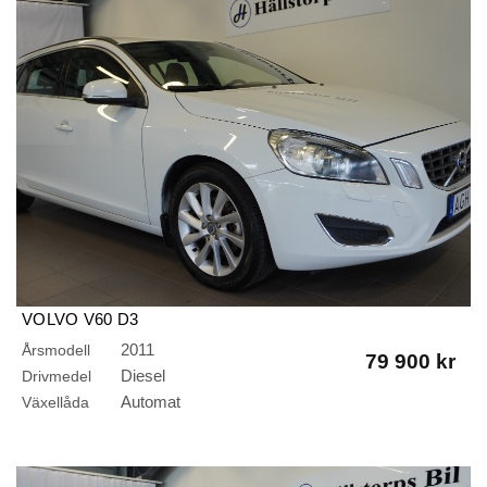
VOLVO V60 D3
GEARTRONIC/MOMENTUM/AUTO/DRAG/PDC/VOC/KEYLE
2011
Årsmodell
79 900 kr
START
Diesel
Drivmedel
Automat
Växellåda