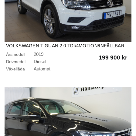
VOLKSWAGEN TIGUAN 2.0 TDI/4MOTION/INFÄLLBAR
DRAG/B-KAMERA/ELBAKLUCKA
2019
Årsmodell
199 900 kr
Diesel
Drivmedel
Automat
Växellåda