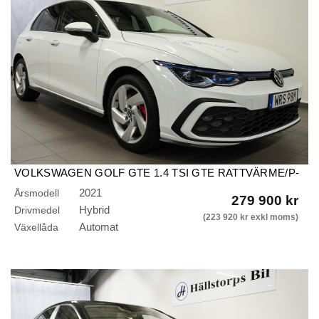
VOLKSWAGEN GOLF GTE 1.4 TSI GTE RATTVÄRME/P-
VÄRMARE/NAVI
2021
Årsmodell
279 900 kr
Hybrid
Drivmedel
(223 920 kr exkl moms)
Automat
Växellåda