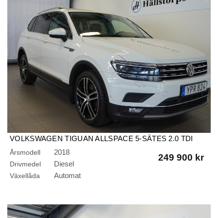
VOLKSWAGEN TIGUAN ALLSPACE 5-SÄTES 2.0 TDI
GT/DRAG/B-KAMERA
2018
Årsmodell
249 900 kr
Diesel
Drivmedel
Automat
Växellåda