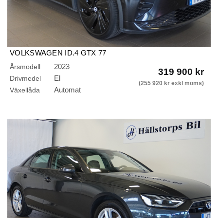
VOLKSWAGEN ID.4 GTX 77
KWH/4MOTION/BACKKAMERA/DRAG/IQ LIGHT/299 HK
2023
Årsmodell
319 900 kr
El
Drivmedel
(255 920 kr exkl moms)
Automat
Växellåda