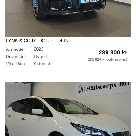
LYNK & CO 01 DCT/PLUG-IN
HYBRID/360KAMERA/GPS/GLASTAK/RÄCKVIDD 78KM
2023
Årsmodell
289 900 kr
Hybrid
Drivmedel
(231 920 kr exkl moms)
Automat
Växellåda