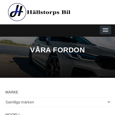
Togg
navi
VÅRA FORDON
MÄRKE
MODELL