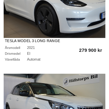
TESLA MODEL 3 LONG RANGE
AWD/DRAG/PANORAMA/NAVI/KAMERA/LÄDER/441 HK
2021
Årsmodell
279 900 kr
El
Drivmedel
Automat
Växellåda