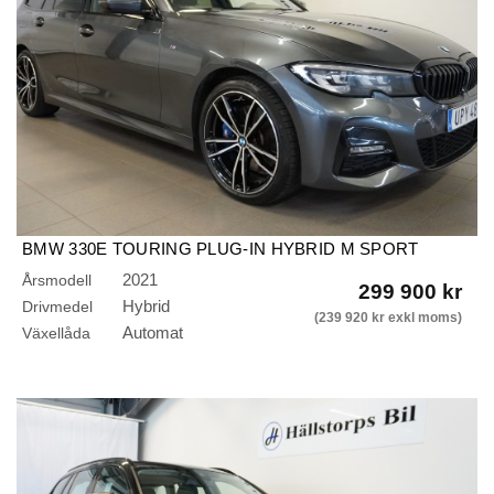
BMW 330E TOURING PLUG-IN HYBRID M SPORT
AUTO/B-KAMERA/292HK
2021
Årsmodell
299 900 kr
Hybrid
Drivmedel
(239 920 kr exkl moms)
Automat
Växellåda