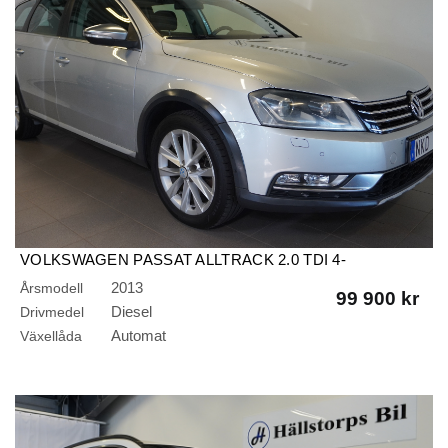
VOLKSWAGEN PASSAT ALLTRACK 2.0 TDI 4-
MOTION/AUTO/DRAG/KAMERA
2013
Årsmodell
99 900 kr
Diesel
Drivmedel
Automat
Växellåda