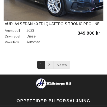
AUDI A4 SEDAN 40 TDI QUATTRO S TRONIC PROLINE,
SPORT EDITION
2023
Årsmodell
349 900 kr
Diesel
Drivmedel
Automat
Växellåda
1
2
Nästa
ÖPPETTIDER BILFÖRSÄLJNING