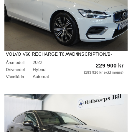
VOLVO V60 RECHARGE T6 AWD/INSCRIPTION/B-
KAMERA/DRAG
2022
Årsmodell
229 900 kr
Hybrid
Drivmedel
(183 920 kr exkl moms)
Automat
Växellåda