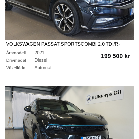
VOLKSWAGEN PASSAT SPORTSCOMBI 2.0 TDI/R-
LINE/4MOTION/GT/BACKKAMERA/DRAG
2021
Årsmodell
199 500 kr
Diesel
Drivmedel
Automat
Växellåda