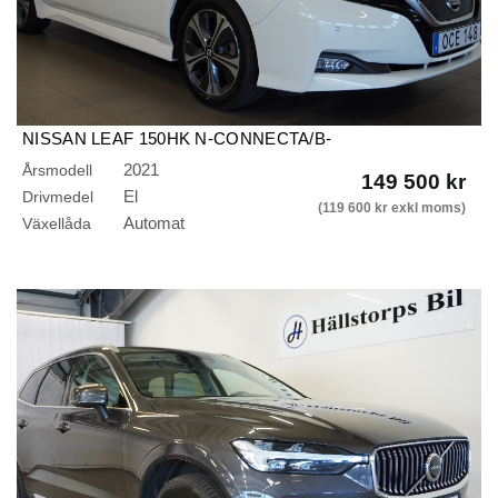
NISSAN LEAF 150HK N-CONNECTA/B-
KAMERA/KEYLESS/NYSERVAD
2021
Årsmodell
149 500 kr
El
Drivmedel
(119 600 kr exkl moms)
Automat
Växellåda