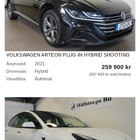
VOLKSWAGEN ARTEON PLUG-IN HYBRID SHOOTING
BRAKE 1.4/R-LINE/AUTO/DRAG
2021
Årsmodell
259 900 kr
Hybrid
Drivmedel
(207 920 kr exkl moms)
Automat
Växellåda