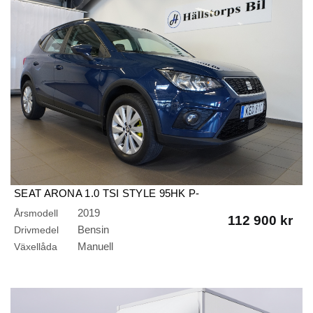
SEAT ARONA 1.0 TSI STYLE 95HK P-
SENSORER/BLUETOOTH
2019
Årsmodell
112 900 kr
Bensin
Drivmedel
Manuell
Växellåda