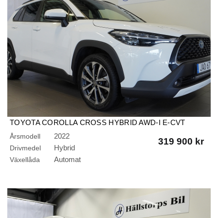
TOYOTA COROLLA CROSS HYBRID AWD-I E-CVT
STYLE DRAG RATTVÄRME
2022
Årsmodell
319 900 kr
Hybrid
Drivmedel
Automat
Växellåda